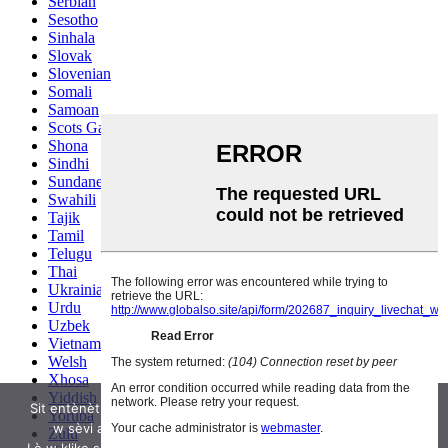
Serbian
Sesotho
Sinhala
Slovak
Slovenian
Somali
Samoan
Scots Gaelic
Shona
Sindhi
Sundanese
Swahili
Tajik
Tamil
Telugu
Thai
Ukrainian
Urdu
Uzbek
Vietnamese
Welsh
Xhosa
Yiddish
Sit entènèt nou an sèvi ak bonbon pou amelyore itilizasyon.Lè
Yoruba
w sèvi ak sit entènèt la, ou dakò ak itilizasyon cookies.
Zulu