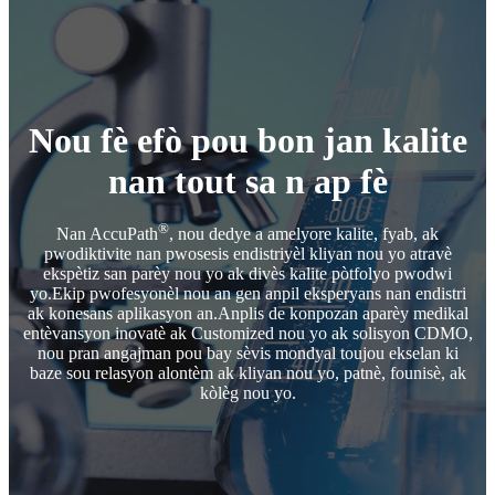
Nou fè efò pou bon jan kalite
nan tout sa n ap fè
®
Nan AccuPath
, nou dedye a amelyore kalite, fyab, ak
pwodiktivite nan pwosesis endistriyèl kliyan nou yo atravè
ekspètiz san parèy nou yo ak divès kalite pòtfolyo pwodwi
yo.Ekip pwofesyonèl nou an gen anpil eksperyans nan endistri
ak konesans aplikasyon an.Anplis de konpozan aparèy medikal
entèvansyon inovatè ak Customized nou yo ak solisyon CDMO,
nou pran angajman pou bay sèvis mondyal toujou ekselan ki
baze sou relasyon alontèm ak kliyan nou yo, patnè, founisè, ak
kòlèg nou yo.