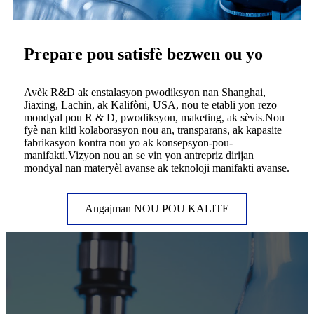
Prepare pou satisfè bezwen ou yo
Avèk R&D ak enstalasyon pwodiksyon nan Shanghai,
Jiaxing, Lachin, ak Kalifòni, USA, nou te etabli yon rezo
mondyal pou R & D, pwodiksyon, maketing, ak sèvis.Nou
fyè nan kilti kolaborasyon nou an, transparans, ak kapasite
fabrikasyon kontra nou yo ak konsepsyon-pou-
manifakti.Vizyon nou an se vin yon antrepriz dirijan
mondyal nan materyèl avanse ak teknoloji manifakti avanse.
Angajman NOU POU KALITE