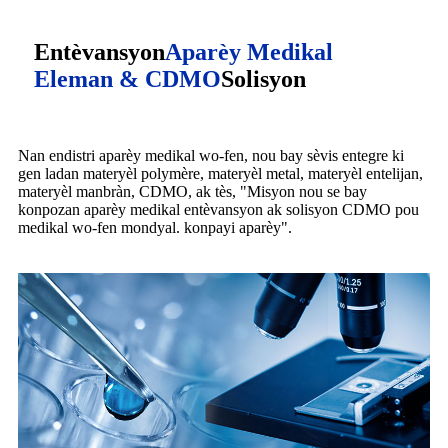
Entèvansyon
Aparèy Medikal
Eleman & CDMO
Solisyon
Nan endistri aparèy medikal wo-fen, nou bay sèvis entegre ki
gen ladan materyèl polymère, materyèl metal, materyèl entelijan,
materyèl manbràn, CDMO, ak tès, "Misyon nou se bay
konpozan aparèy medikal entèvansyon ak solisyon CDMO pou
medikal wo-fen mondyal. konpayi aparèy".