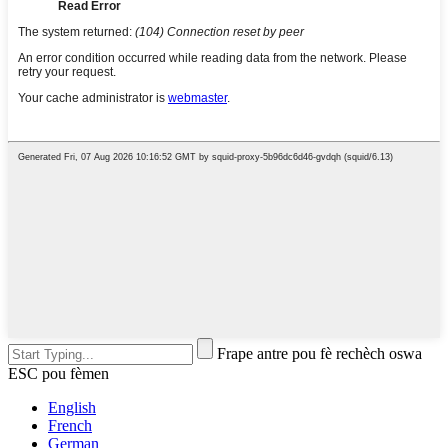
Frape antre pou fè rechèch oswa
ESC pou fèmen
English
French
German