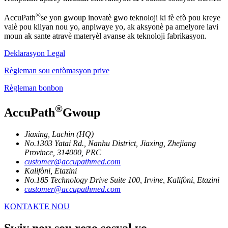
®
AccuPath
se yon gwoup inovatè gwo teknoloji ki fè efò pou kreye
valè pou kliyan nou yo, anplwaye yo, ak aksyonè pa amelyore lavi
moun ak sante atravè materyèl avanse ak teknoloji fabrikasyon.
Deklarasyon Legal
Règleman sou enfòmasyon prive
Règleman bonbon
®
AccuPath
Gwoup
Jiaxing, Lachin (HQ)
No.1303 Yatai Rd., Nanhu District, Jiaxing, Zhejiang
Province, 314000, PRC
customer@accupathmed.com
Kalifòni, Etazini
No.185 Technology Drive Suite 100, Irvine, Kalifòni, Etazini
customer@accupathmed.com
KONTAKTE NOU
Swiv nou sou rezo sosyal yo