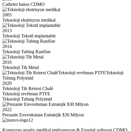
Catheter balon CDMO
2005
Teknoloji ekstrisyon medikal
2013
Teknoloji Tekstil implantable
2014
Teknoloji Tubing Ranfòse
2016
Teknoloji Tib Metal
2020
Teknoloji Tib Retresi Chalè
Teknoloji revètman PTFE
Teknoloji Tubing Polyimid
2022
Prezante Envestisman Estratejik $30 Milyon
Konpozan aparèy medikal entèvansyon & Founisè solisyon CDMO