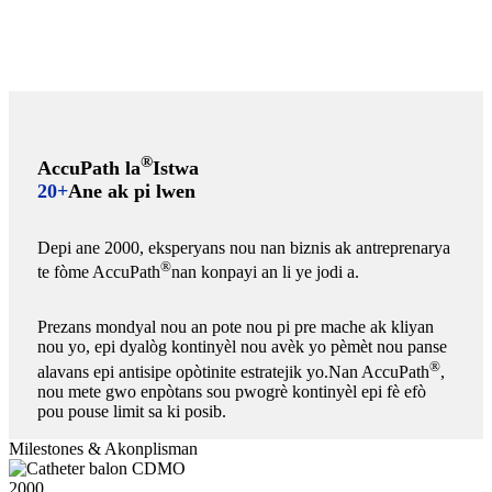
®
AccuPath la
Istwa
20+
Ane ak pi lwen
Depi ane 2000, eksperyans nou nan biznis ak antreprenarya
®
te fòme AccuPath
nan konpayi an li ye jodi a.
Prezans mondyal nou an pote nou pi pre mache ak kliyan
nou yo, epi dyalòg kontinyèl nou avèk yo pèmèt nou panse
®
alavans epi antisipe opòtinite estratejik yo.Nan AccuPath
,
nou mete gwo enpòtans sou pwogrè kontinyèl epi fè efò
pou pouse limit sa ki posib.
Milestones & Akonplisman
2000