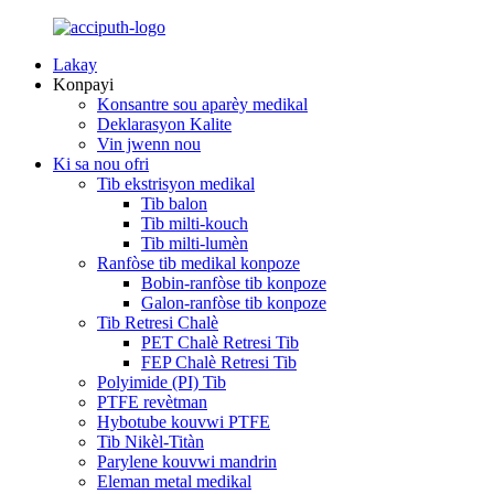
Lakay
Konpayi
Konsantre sou aparèy medikal
Deklarasyon Kalite
Vin jwenn nou
Ki sa nou ofri
Tib ekstrisyon medikal
Tib balon
Tib milti-kouch
Tib milti-lumèn
Ranfòse tib medikal konpoze
Bobin-ranfòse tib konpoze
Galon-ranfòse tib konpoze
Tib Retresi Chalè
PET Chalè Retresi Tib
FEP Chalè Retresi Tib
Polyimide (PI) Tib
PTFE revètman
Hybotube kouvwi PTFE
Tib Nikèl-Titàn
Parylene kouvwi mandrin
Eleman metal medikal