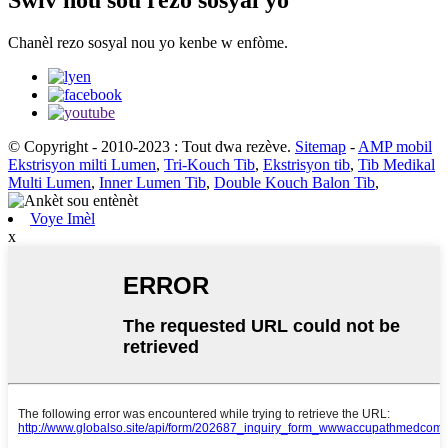
Chanèl rezo sosyal nou yo kenbe w enfòme.
© Copyright - 2010-2023 : Tout dwa rezève.
Sitemap
-
AMP mobil
Ekstrisyon milti Lumen
,
Tri-Kouch Tib
,
Ekstrisyon tib
,
Tib Medikal
Multi Lumen
,
Inner Lumen Tib
,
Double Kouch Balon Tib
,
Voye Imèl
x