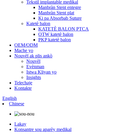
Tekstil implantable medikal
Manbràn Stent entegre
Manbràn Stent plat
Ki pa Absorbab Suture
Katetè balon
KATETÈ BALON PTCA
OTW katetè balon
PKP katetè balon
OEM/ODM
Mache yo
Nouvèl ak plis ankò
Nouvèl
Evènman
Istwa Kliyan yo
Insights
Telechaje
Kontakte
English
Chinese
Lakay
Konsantre sou aparèy medikal